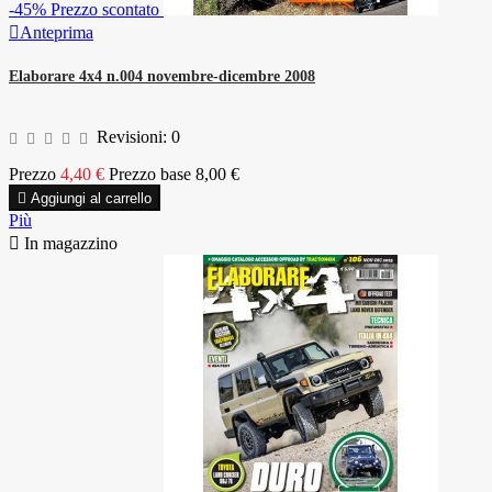
-45%
Prezzo scontato

Anteprima
Elaborare 4x4 n.004 novembre-dicembre 2008
Revisioni:
0
Prezzo
4,40 €
Prezzo base
8,00 €

Aggiungi al carrello
Più

In magazzino