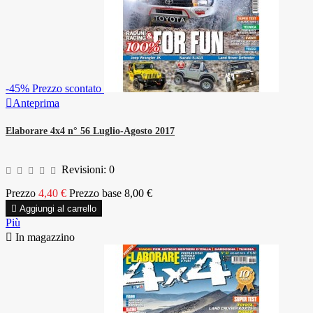
-45%
Prezzo scontato

Anteprima
Elaborare 4x4 n° 56 Luglio-Agosto 2017
Revisioni:
0
Prezzo
4,40 €
Prezzo base
8,00 €

Aggiungi al carrello
Più

In magazzino