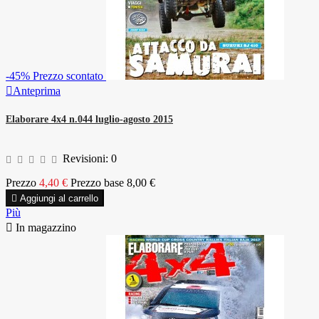
-45%
Prezzo scontato

Anteprima
Elaborare 4x4 n.044 luglio-agosto 2015
Revisioni:
0
Prezzo
4,40 €
Prezzo base
8,00 €

Aggiungi al carrello
Più

In magazzino