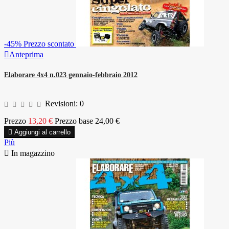
-45%
Prezzo scontato

Anteprima
Elaborare 4x4 n.023 gennaio-febbraio 2012
Revisioni:
0
Prezzo
13,20 €
Prezzo base
24,00 €

Aggiungi al carrello
Più

In magazzino