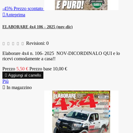
-45%
Prezzo scontato

Anteprima
ELABORARE 4x4 106 - 2025 (nov-dic)
Revisioni:
0
Elaborare 4x4 n. 106- 2025 NOV-DICORDINALO QUI e lo
ricevi comodamente a casa!!
Prezzo
5,50 €
Prezzo base
10,00 €

Aggiungi al carrello
Più

In magazzino