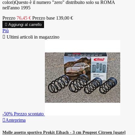
colori)Questo è il numero "zero" distribuito solo su ROMA
nell'anno 1995
Prezzo
76,45 €
Prezzo base
139,00 €

Aggiungi al carrello
Più

Ultimi articoli in magazzino
-50%
Prezzo scontato

Anteprima
Molle assetto sportivo Prokit Eibach - 3 cm Peugeot Citroen [usate]