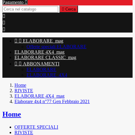
Pagamento


Cerca





ELABORARE_mag
Offerte speciali ELABORARE
ELABORARE 4X4_mag
ELABORARE CLASSIC_mag


ABBONAMENTI
ELABORARE
ELABORARE_4X4
Home
RIVISTE
ELABORARE 4X4_mag
Elaborare 4x4 n°77 Gen Febbraio 2021
Home
OFFERTE SPECIALI
RIVISTE