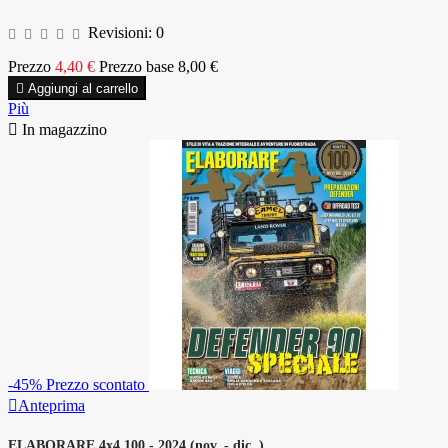
Revisioni:
0
Prezzo
4,40 €
Prezzo base
8,00 €

Aggiungi al carrello
Più

In magazzino
-45%
Prezzo scontato

Anteprima
ELABORARE 4x4 100 - 2024 (nov. - dic. )