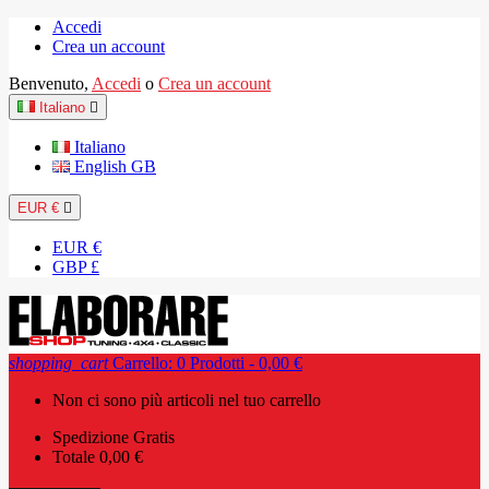
Accedi
Crea un account
Benvenuto,
Accedi
o
Crea un account
Italiano

Italiano
English GB
EUR €

EUR €
GBP £
shopping_cart
Carrello:
0
Prodotti - 0,00 €
Non ci sono più articoli nel tuo carrello
Spedizione
Gratis
Totale
0,00 €