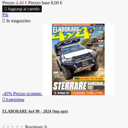
Prezzo
4,40 €
Prezzo base
8,00 €

Aggiungi al carrello
Più

In magazzino
-45%
Prezzo scontato

Anteprima
ELABORARE 4x4 98 - 2024 (lug-ago)
Revisioni:
0