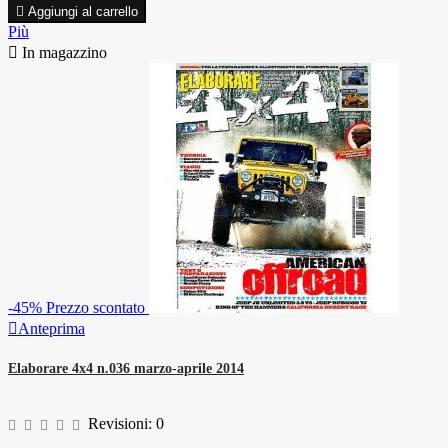

Aggiungi al carrello
Più

In magazzino
-45%
Prezzo scontato

Anteprima
Elaborare 4x4 n.036 marzo-aprile 2014
Revisioni:
0