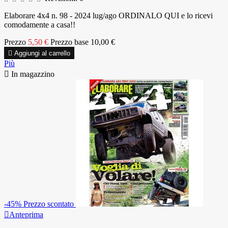
Elaborare 4x4 n. 98 - 2024 lug/ago ORDINALO QUI e lo ricevi
comodamente a casa!!
Prezzo
5,50 €
Prezzo base
10,00 €

Aggiungi al carrello
Più

In magazzino
-45%
Prezzo scontato

Anteprima