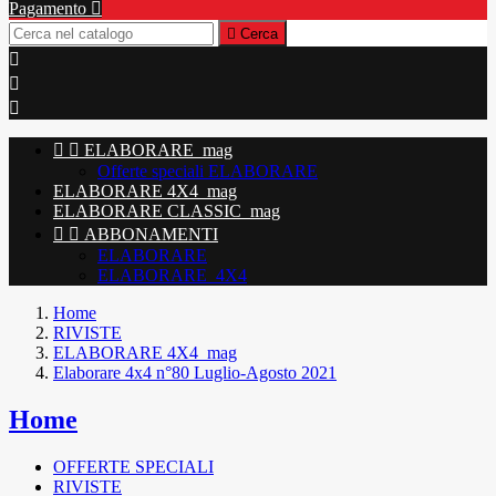
Pagamento


Cerca





ELABORARE_mag
Offerte speciali ELABORARE
ELABORARE 4X4_mag
ELABORARE CLASSIC_mag


ABBONAMENTI
ELABORARE
ELABORARE_4X4
Home
RIVISTE
ELABORARE 4X4_mag
Elaborare 4x4 n°80 Luglio-Agosto 2021
Home
OFFERTE SPECIALI
RIVISTE