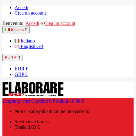
Accedi
Crea un account
Benvenuto,
Accedi
o
Crea un account
Italiano

Italiano
English GB
EUR €

EUR €
GBP £
shopping_cart
Carrello:
0
Prodotti - 0,00 €
Non ci sono più articoli nel tuo carrello
Spedizione
Gratis
Totale
0,00 €