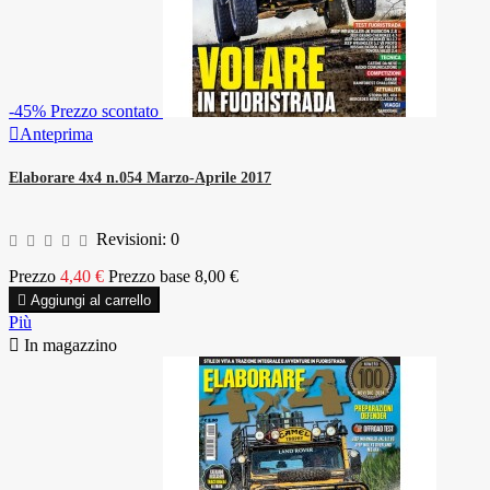
-45%
Prezzo scontato

Anteprima
Elaborare 4x4 n.054 Marzo-Aprile 2017
Revisioni:
0
Prezzo
4,40 €
Prezzo base
8,00 €

Aggiungi al carrello
Più

In magazzino