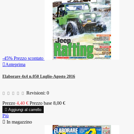
-45%
Prezzo scontato

Anteprima
Elaborare 4x4 n.050 Luglio-Agosto 2016
Revisioni:
0
Prezzo
4,40 €
Prezzo base
8,00 €

Aggiungi al carrello
Più

In magazzino