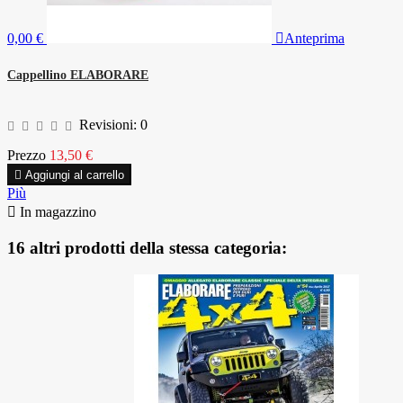
0,00 €

Anteprima
Cappellino ELABORARE
Revisioni:
0
Prezzo
13,50 €

Aggiungi al carrello
Più

In magazzino
16 altri prodotti della stessa categoria: