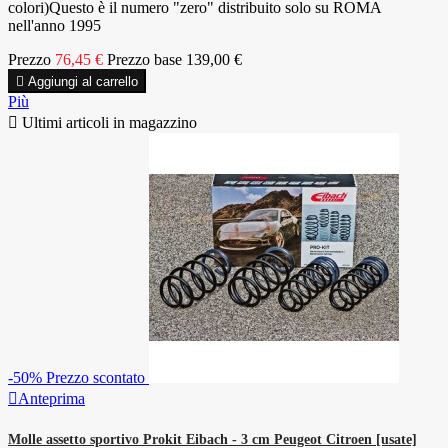
colori)Questo è il numero "zero" distribuito solo su ROMA
nell'anno 1995
Prezzo
76,45 €
Prezzo base
139,00 €

Aggiungi al carrello
Più

Ultimi articoli in magazzino
-50%
Prezzo scontato

Anteprima
Molle assetto sportivo Prokit Eibach - 3 cm Peugeot Citroen [usate]