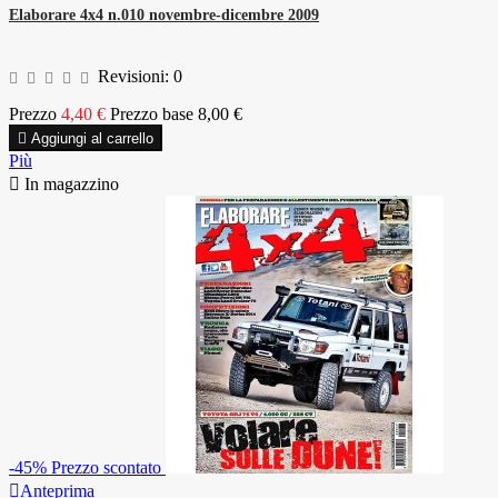
Elaborare 4x4 n.010 novembre-dicembre 2009
Revisioni:
0
Prezzo
4,40 €
Prezzo base
8,00 €

Aggiungi al carrello
Più

In magazzino
-45%
Prezzo scontato

Anteprima