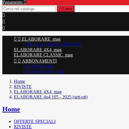
Pagamento


Cerca





ELABORARE_mag
Offerte speciali ELABORARE
ELABORARE 4X4_mag
ELABORARE CLASSIC_mag


ABBONAMENTI
ELABORARE
ELABORARE_4X4
Home
RIVISTE
ELABORARE 4X4_mag
ELABORARE 4x4 105 - 2025 (sett-ott)
Home
OFFERTE SPECIALI
RIVISTE