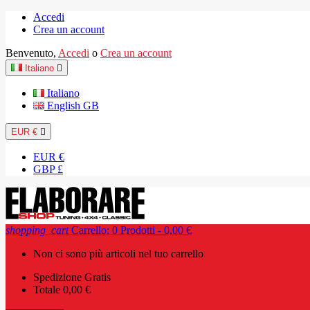
Accedi
Crea un account
Benvenuto,
Accedi
o
Crea un account
Italiano

Italiano
English GB
EUR €

EUR €
GBP £
shopping_cart
Carrello:
0
Prodotti - 0,00 €
Non ci sono più articoli nel tuo carrello
Spedizione
Gratis
Totale
0,00 €