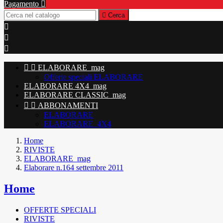
Pagamento


Cerca





ELABORARE_mag
Offerte speciali ELABORARE
ELABORARE 4X4_mag
ELABORARE CLASSIC_mag


ABBONAMENTI
ELABORARE
ELABORARE_4X4
Home
RIVISTE
ELABORARE_mag
Elaborare n.164 settembre 2011
Home
OFFERTE SPECIALI
RIVISTE