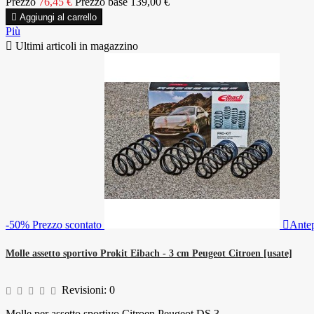
Prezzo
76,45 €
Prezzo base
139,00 €

Aggiungi al carrello
Più

Ultimi articoli in magazzino
-50%
Prezzo scontato

Ante
Molle assetto sportivo Prokit Eibach - 3 cm Peugeot Citroen [usate]
Revisioni:
0
Molle per assetto sportivo Citroen Peugeot DS 3