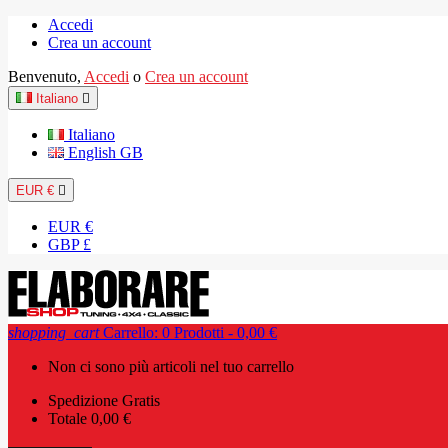
Accedi
Crea un account
Benvenuto,
Accedi
o
Crea un account
Italiano

Italiano
English GB
EUR €

EUR €
GBP £
shopping_cart
Carrello:
0
Prodotti - 0,00 €
Non ci sono più articoli nel tuo carrello
Spedizione
Gratis
Totale
0,00 €