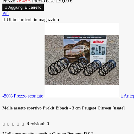
Prezzo
76,45 €
Prezzo base
139,00 €

Aggiungi al carrello
Più

Ultimi articoli in magazzino
-50%
Prezzo scontato

Ante
Molle assetto sportivo Prokit Eibach - 3 cm Peugeot Citroen [usate]
Revisioni:
0
Molle per assetto sportivo Citroen Peugeot DS 3