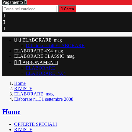
Pagamento


Cerca





ELABORARE_mag
Offerte speciali ELABORARE
ELABORARE 4X4_mag
ELABORARE CLASSIC_mag


ABBONAMENTI
ELABORARE
ELABORARE_4X4
Home
RIVISTE
ELABORARE_mag
Elaborare n.131 settembre 2008
Home
OFFERTE SPECIALI
RIVISTE