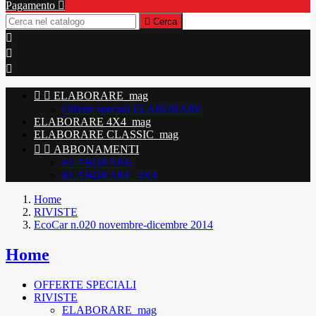
Pagamento


Cerca





ELABORARE_mag
Offerte speciali ELABORARE
ELABORARE 4X4_mag
ELABORARE CLASSIC_mag


ABBONAMENTI
ELABORARE
ELABORARE_4X4
Home
RIVISTE
EcoCar n.020 novembre-dicembre 2014
Home
OFFERTE SPECIALI
RIVISTE
ELABORARE_mag