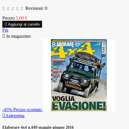
Revisioni:
0
Prezzo
5,00 €

Aggiungi al carrello
Più

In magazzino
-45%
Prezzo scontato

Anteprima
Elaborare 4x4 n.049 maggio-giugno 2016