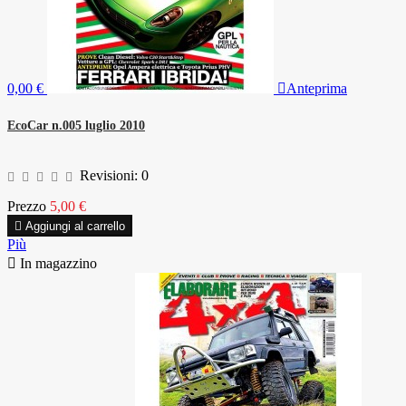
0,00 €

Anteprima
EcoCar n.005 luglio 2010
Revisioni:
0
Prezzo
5,00 €

Aggiungi al carrello
Più

In magazzino