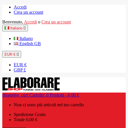
Accedi
Crea un account
Benvenuto,
Accedi
o
Crea un account
Italiano

Italiano
English GB
EUR €

EUR €
GBP £
shopping_cart
Carrello:
0
Prodotti - 0,00 €
Non ci sono più articoli nel tuo carrello
Spedizione
Gratis
Totale
0,00 €