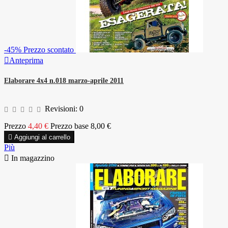
-45%
Prezzo scontato

Anteprima
Elaborare 4x4 n.018 marzo-aprile 2011
Revisioni:
0
Prezzo
4,40 €
Prezzo base
8,00 €

Aggiungi al carrello
Più

In magazzino