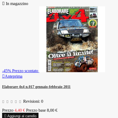

In magazzino
-45%
Prezzo scontato

Anteprima
Elaborare 4x4 n.017 gennaio-febbraio 2011
Revisioni:
0
Prezzo
4,40 €
Prezzo base
8,00 €

Aggiungi al carrello