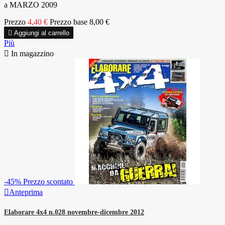
a MARZO 2009
Prezzo
4,40 €
Prezzo base
8,00 €

Aggiungi al carrello
Più

In magazzino
-45%
Prezzo scontato

Anteprima
Elaborare 4x4 n.028 novembre-dicembre 2012