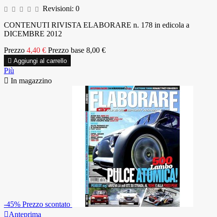
Revisioni:
0
CONTENUTI RIVISTA ELABORARE n. 178 in edicola a
DICEMBRE 2012
Prezzo
4,40 €
Prezzo base
8,00 €

Aggiungi al carrello
Più

In magazzino
-45%
Prezzo scontato

Anteprima