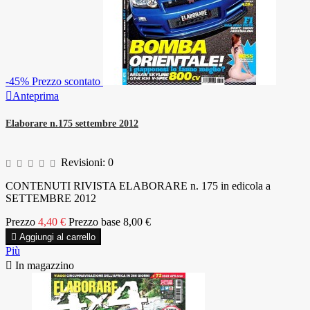
-45%
Prezzo scontato

Anteprima
Elaborare n.175 settembre 2012
Revisioni:
0
CONTENUTI RIVISTA ELABORARE n. 175 in edicola a
SETTEMBRE 2012
Prezzo
4,40 €
Prezzo base
8,00 €

Aggiungi al carrello
Più

In magazzino