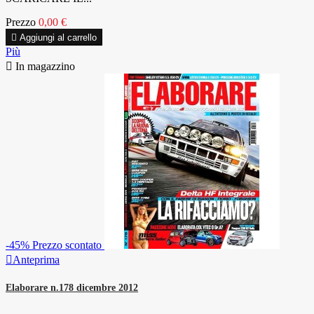
Prezzo
0,00 €

Aggiungi al carrello
Più

In magazzino
-45%
Prezzo scontato

Anteprima
Elaborare n.178 dicembre 2012