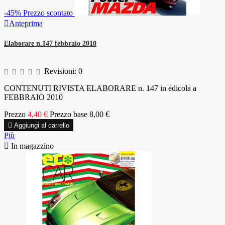
-45%
Prezzo scontato

Anteprima
Elaborare n.147 febbraio 2010
Revisioni:
0
CONTENUTI RIVISTA ELABORARE n. 147 in edicola a
FEBBRAIO 2010
Prezzo
4,40 €
Prezzo base
8,00 €

Aggiungi al carrello
Più

In magazzino