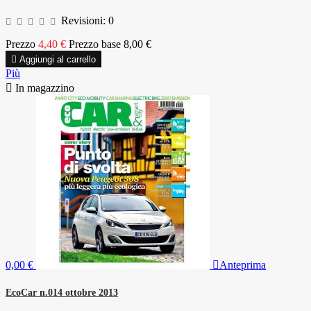
Revisioni:
0
Prezzo
4,40 €
Prezzo base
8,00 €

Aggiungi al carrello
Più

In magazzino
0,00 €

Anteprima
EcoCar n.014 ottobre 2013