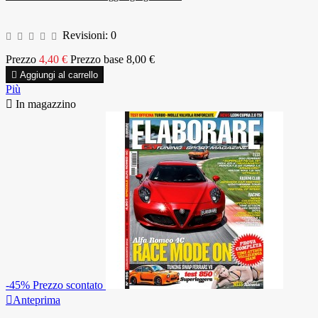
Revisioni:
0
Prezzo
4,40 €
Prezzo base
8,00 €

Aggiungi al carrello
Più

In magazzino
-45%
Prezzo scontato

Anteprima