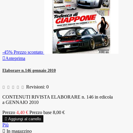
-45%
Prezzo scontato

Anteprima
Elaborare n.146 gennaio 2010
Revisioni:
0
CONTENUTI RIVISTA ELABORARE n. 146 in edicola
a GENNAIO 2010
Prezzo
4,40 €
Prezzo base
8,00 €

Aggiungi al carrello
Più

In magazzino