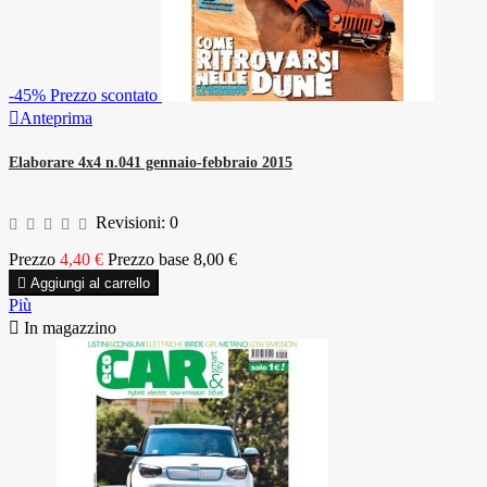
-45%
Prezzo scontato

Anteprima
Elaborare 4x4 n.041 gennaio-febbraio 2015
Revisioni:
0
Prezzo
4,40 €
Prezzo base
8,00 €

Aggiungi al carrello
Più

In magazzino