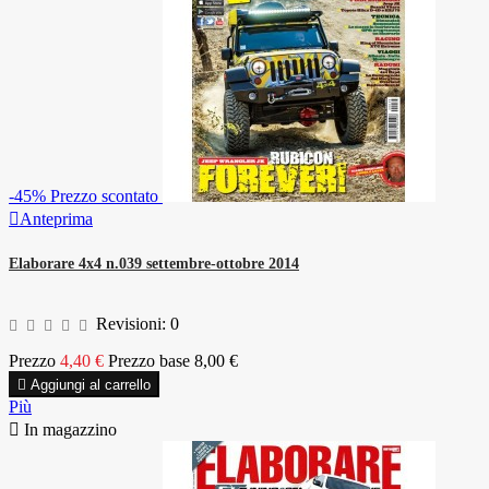
-45%
Prezzo scontato

Anteprima
Elaborare 4x4 n.039 settembre-ottobre 2014
Revisioni:
0
Prezzo
4,40 €
Prezzo base
8,00 €

Aggiungi al carrello
Più

In magazzino