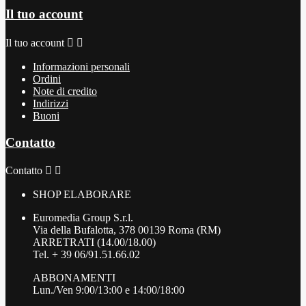
Il tuo account
Il tuo account


Informazioni personali
Ordini
Note di credito
Indirizzi
Buoni
Contatto
Contatto


SHOP ELABORARE
Euromedia Group S.r.l.
Via della Bufalotta, 378 00139 Roma (RM)
ARRETRATI (14.00/18.00)
Tel. + 39 06/91.51.66.02
ABBONAMENTI
Lun./Ven 9:00/13:00 e 14:00/18:00