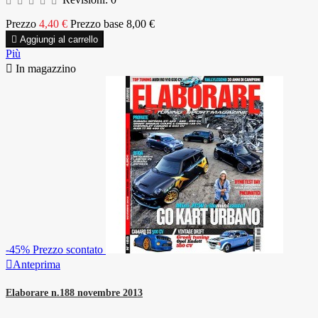
Prezzo
4,40 €
Prezzo base
8,00 €

Aggiungi al carrello
Più

In magazzino
-45%
Prezzo scontato

Anteprima
Elaborare n.188 novembre 2013