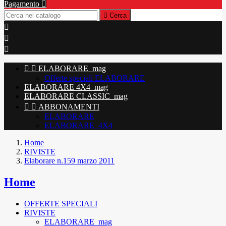
Pagamento


Cerca





ELABORARE_mag
Offerte speciali ELABORARE
ELABORARE 4X4_mag
ELABORARE CLASSIC_mag


ABBONAMENTI
ELABORARE
ELABORARE_4X4
Home
RIVISTE
Elaborare n.159 marzo 2011
Home
OFFERTE SPECIALI
RIVISTE
ELABORARE_mag