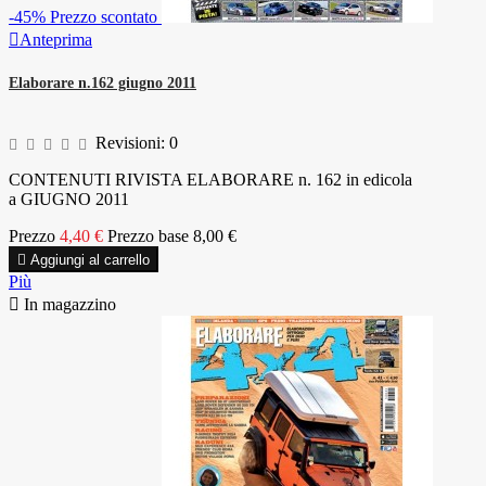
-45%
Prezzo scontato

Anteprima
Elaborare n.162 giugno 2011
Revisioni:
0
CONTENUTI RIVISTA ELABORARE n. 162 in edicola
a GIUGNO 2011
Prezzo
4,40 €
Prezzo base
8,00 €

Aggiungi al carrello
Più

In magazzino