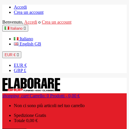
Accedi
Crea un account
Benvenuto,
Accedi
o
Crea un account
Italiano

Italiano
English GB
EUR €

EUR €
GBP £
shopping_cart
Carrello:
0
Prodotti - 0,00 €
Non ci sono più articoli nel tuo carrello
Spedizione
Gratis
Totale
0,00 €