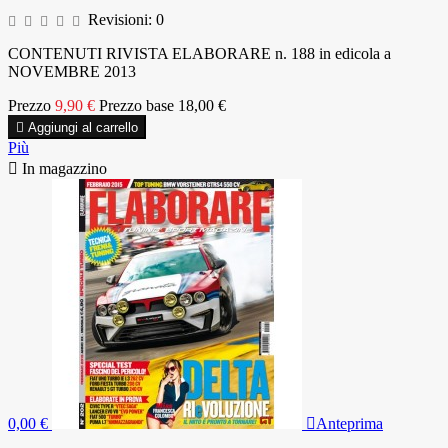
Revisioni:
0
CONTENUTI RIVISTA ELABORARE n. 188 in edicola a
NOVEMBRE 2013
Prezzo
9,90 €
Prezzo base
18,00 €

Aggiungi al carrello
Più

In magazzino
0,00 €

Anteprima