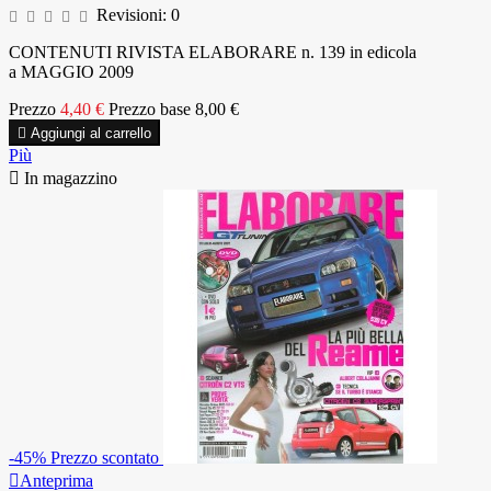
Revisioni:
0
CONTENUTI RIVISTA ELABORARE n. 139 in edicola
a MAGGIO 2009
Prezzo
4,40 €
Prezzo base
8,00 €

Aggiungi al carrello
Più

In magazzino
-45%
Prezzo scontato

Anteprima