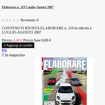
Elaborare n. 119 Luglio-Agosto 2007
Revisioni:
0
CONTENUTI RIVISTA ELABORARE n. 119 in edicola a
LUGLIO-AGOSTO 2007
Prezzo
4,40 €
Prezzo base
8,00 €

Aggiungi al carrello
Più

In magazzino