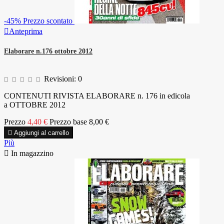
-45%
Prezzo scontato

Anteprima
Elaborare n.176 ottobre 2012
Revisioni:
0
CONTENUTI RIVISTA ELABORARE n. 176 in edicola
a OTTOBRE 2012
Prezzo
4,40 €
Prezzo base
8,00 €

Aggiungi al carrello
Più

In magazzino