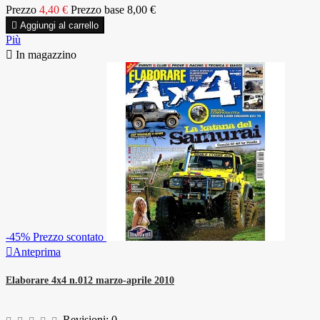
Prezzo
4,40 €
Prezzo base
8,00 €

Aggiungi al carrello
Più

In magazzino
-45%
Prezzo scontato

Anteprima
Elaborare 4x4 n.012 marzo-aprile 2010
Revisioni:
0