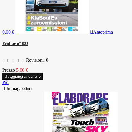
0,00 €

Anteprima
EcoCar n° 022
Revisioni:
0
Prezzo
5,00 €

Aggiungi al carrello
Più

In magazzino