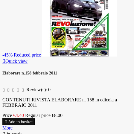
-45%
Reduced price

Quick view
Elaborare n.158 febbraio 2011
Review(s):
0
CONTENUTI RIVISTA ELABORARE n. 158 in edicola a
FEBBRAIO 2011
Price
€4.40
Regular price
€8.00

Add to basket
More