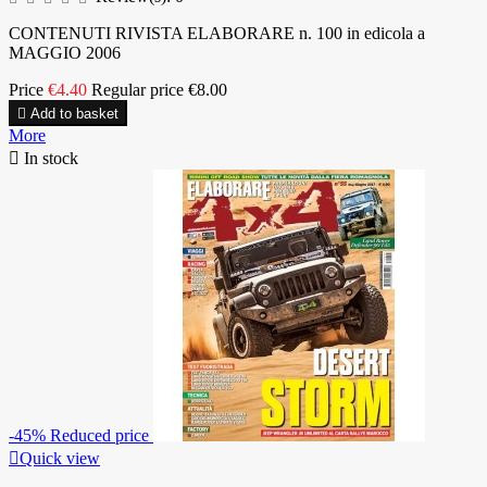
CONTENUTI RIVISTA ELABORARE n. 100 in edicola a
MAGGIO 2006
Price
€4.40
Regular price
€8.00

Add to basket
More

In stock
-45%
Reduced price

Quick view