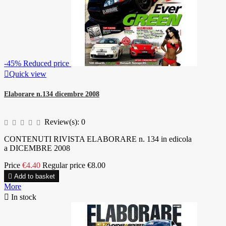
-45%
Reduced price

Quick view
Elaborare n.134 dicembre 2008
Review(s):
0
CONTENUTI RIVISTA ELABORARE n. 134 in edicola
a DICEMBRE 2008
Price
€4.40
Regular price
€8.00

Add to basket
More

In stock