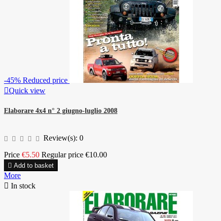
-45%
Reduced price

Quick view
Elaborare 4x4 n° 2 giugno-luglio 2008
Review(s):
0
Price
€5.50
Regular price
€10.00

Add to basket
More

In stock