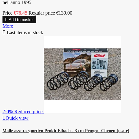
nell'anno 1995
Price
€76.45
Regular price
€139.00

Add to basket
More

Last items in stock
-50%
Reduced price

Quick view
Molle assetto sportivo Prokit Eibach - 3 cm Peugeot Citroen [usate]