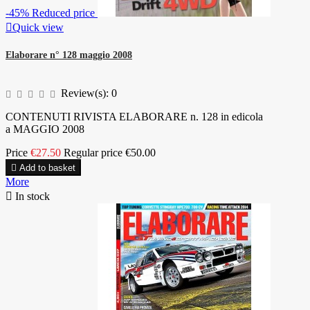
-45%
Reduced price

Quick view
Elaborare n° 128 maggio 2008
Review(s):
0
CONTENUTI RIVISTA ELABORARE n. 128 in edicola
a MAGGIO 2008
Price
€27.50
Regular price
€50.00

Add to basket
More

In stock