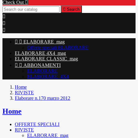
Check Out


Search





ELABORARE_mag
Offerte speciali ELABORARE
ELABORARE 4X4_mag
ELABORARE CLASSIC_mag


ABBONAMENTI
ELABORARE
ELABORARE_4X4
Home
RIVISTE
Elaborare n.170 marzo 2012
Home
OFFERTE SPECIALI
RIVISTE
ELABORARE_mag