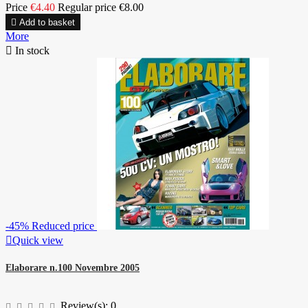
Price
€4.40
Regular price
€8.00

Add to basket
More

In stock
-45%
Reduced price

Quick view
Elaborare n.100 Novembre 2005
Review(s):
0