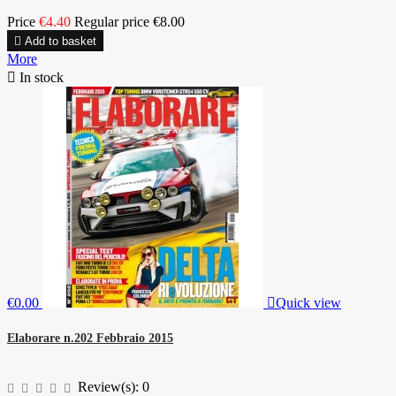
Price
€4.40
Regular price
€8.00

Add to basket
More

In stock
€0.00

Quick view
Elaborare n.202 Febbraio 2015
Review(s):
0