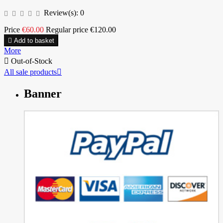
Review(s):
0
Price
€60.00
Regular price
€120.00

Add to basket
More

Out-of-Stock
All sale products

Banner