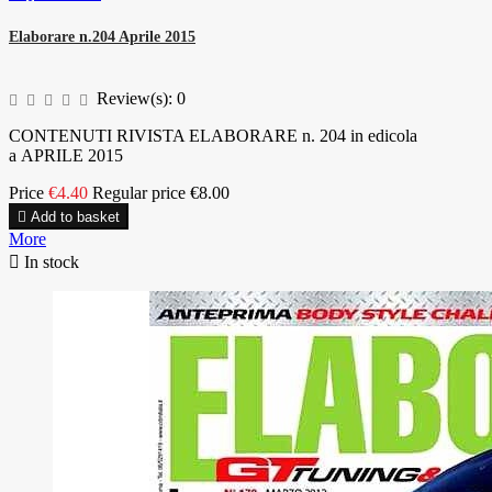
Elaborare n.204 Aprile 2015
Review(s):
0
CONTENUTI RIVISTA ELABORARE n. 204 in edicola
a APRILE 2015
Price
€4.40
Regular price
€8.00

Add to basket
More

In stock