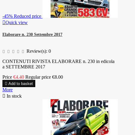
-45%
Reduced price

Quick view
Elaborare n. 230 Settembre 2017
Review(s):
0
CONTENUTI RIVISTA ELABORARE n. 230 in edicola
a SETTEMBRE 2017
Price
€4.40
Regular price
€8.00

Add to basket
More

In stock