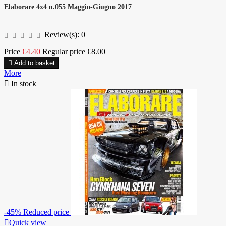
Elaborare 4x4 n.055 Maggio-Giugno 2017
Review(s):
0
Price
€4.40
Regular price
€8.00

Add to basket
More

In stock
-45%
Reduced price

Quick view