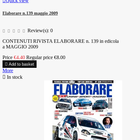

Quick view
Elaborare n.139 maggio 2009
Review(s):
0
CONTENUTI RIVISTA ELABORARE n. 139 in edicola
a MAGGIO 2009
Price
€4.40
Regular price
€8.00

Add to basket
More

In stock