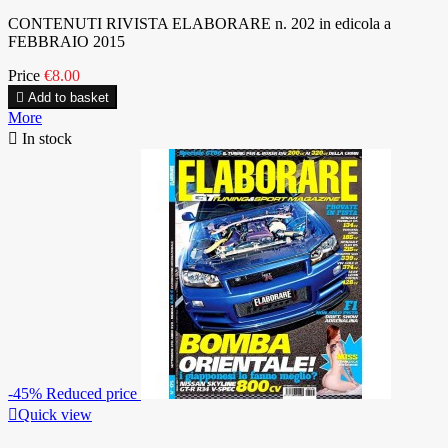
CONTENUTI RIVISTA ELABORARE n. 202 in edicola a
FEBBRAIO 2015
Price
€8.00

Add to basket
More

In stock
-45%
Reduced price

Quick view