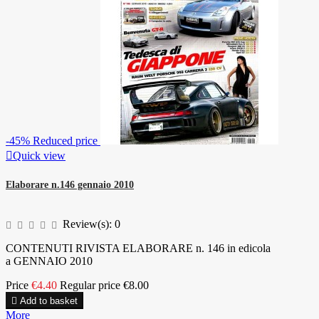
-45%
Reduced price

Quick view
Elaborare n.146 gennaio 2010
Review(s):
0
CONTENUTI RIVISTA ELABORARE n. 146 in edicola
a GENNAIO 2010
Price
€4.40
Regular price
€8.00

Add to basket
More