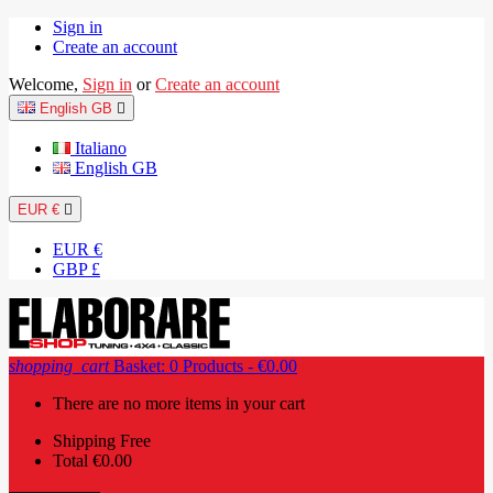
Sign in
Create an account
Welcome,
Sign in
or
Create an account
English GB

Italiano
English GB
EUR €

EUR €
GBP £
shopping_cart
Basket:
0
Products - €0.00
There are no more items in your cart
Shipping
Free
Total
€0.00