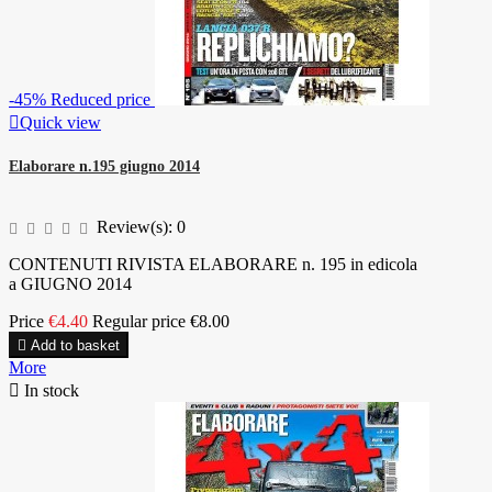
-45%
Reduced price

Quick view
Elaborare n.195 giugno 2014
Review(s):
0
CONTENUTI RIVISTA ELABORARE n. 195 in edicola
a GIUGNO 2014
Price
€4.40
Regular price
€8.00

Add to basket
More

In stock