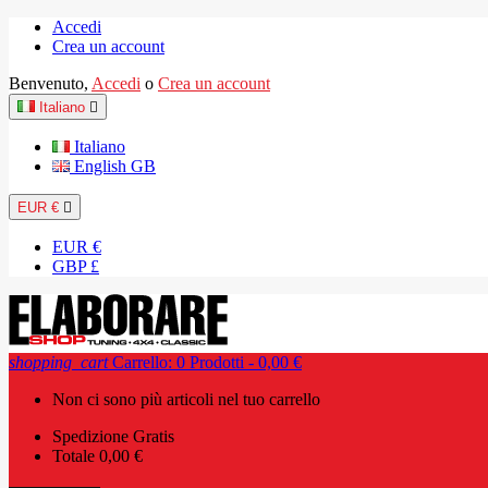
Accedi
Crea un account
Benvenuto,
Accedi
o
Crea un account
Italiano

Italiano
English GB
EUR €

EUR €
GBP £
shopping_cart
Carrello:
0
Prodotti - 0,00 €
Non ci sono più articoli nel tuo carrello
Spedizione
Gratis
Totale
0,00 €