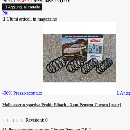
Prezzo
76,45 €
Prezzo base
139,00 €

Aggiungi al carrello
Più

Ultimi articoli in magazzino
-50%
Prezzo scontato

Ante
Molle assetto sportivo Prokit Eibach - 3 cm Peugeot Citroen [usate]
Revisioni:
0
Molle per assetto sportivo Citroen Peugeot DS 3