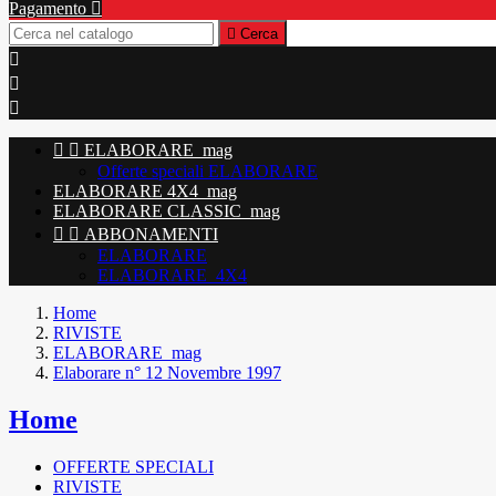
Pagamento


Cerca





ELABORARE_mag
Offerte speciali ELABORARE
ELABORARE 4X4_mag
ELABORARE CLASSIC_mag


ABBONAMENTI
ELABORARE
ELABORARE_4X4
Home
RIVISTE
ELABORARE_mag
Elaborare n° 12 Novembre 1997
Home
OFFERTE SPECIALI
RIVISTE