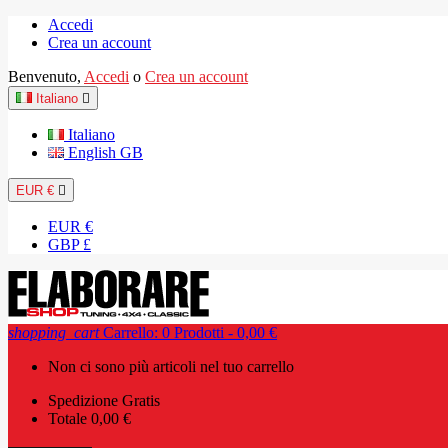
Accedi
Crea un account
Benvenuto,
Accedi
o
Crea un account
Italiano

Italiano
English GB
EUR €

EUR €
GBP £
shopping_cart
Carrello:
0
Prodotti - 0,00 €
Non ci sono più articoli nel tuo carrello
Spedizione
Gratis
Totale
0,00 €