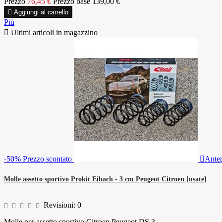
Prezzo
76,45 €
Prezzo base
139,00 €

Aggiungi al carrello
Più

Ultimi articoli in magazzino
-50%
Prezzo scontato

Ante
Molle assetto sportivo Prokit Eibach - 3 cm Peugeot Citroen [usate]
Revisioni:
0
Molle per assetto sportivo Citroen Peugeot DS 3