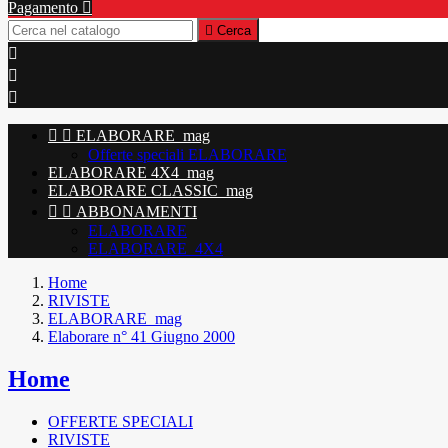
Pagamento


Cerca





ELABORARE_mag
Offerte speciali ELABORARE
ELABORARE 4X4_mag
ELABORARE CLASSIC_mag


ABBONAMENTI
ELABORARE
ELABORARE_4X4
Home
RIVISTE
ELABORARE_mag
Elaborare n° 41 Giugno 2000
Home
OFFERTE SPECIALI
RIVISTE