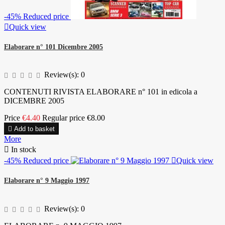
-45%
Reduced price

Quick view
Elaborare n° 101 Dicembre 2005
Review(s):
0
CONTENUTI RIVISTA ELABORARE n° 101 in edicola a
DICEMBRE 2005
Price
€4.40
Regular price
€8.00

Add to basket
More

In stock
-45%
Reduced price

Quick view
Elaborare n° 9 Maggio 1997
Review(s):
0