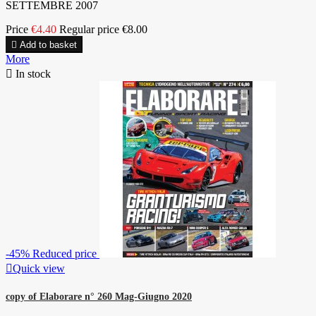
SETTEMBRE 2007
Price
€4.40
Regular price
€8.00

Add to basket
More

In stock
-45%
Reduced price

Quick view
copy of Elaborare n° 260 Mag-Giugno 2020