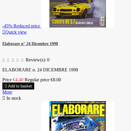
-45%
Reduced price

Quick view
Elaborare n° 24 Dicembre 1998
Review(s):
0
ELABORARE n. 24 DICEMBRE 1998
Price
€4.40
Regular price
€8.00

Add to basket
More

In stock