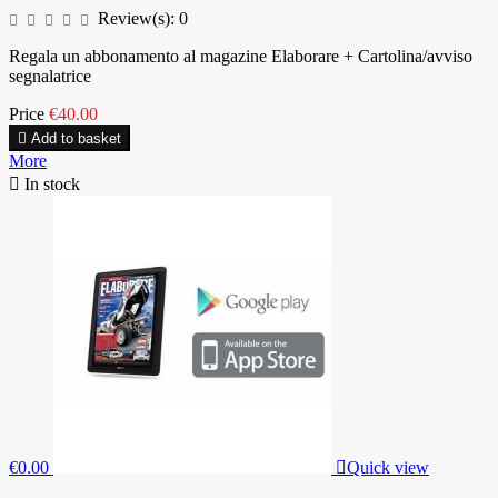
Review(s):
0
Regala un abbonamento al magazine Elaborare + Cartolina/avviso
segnalatrice
Price
€40.00

Add to basket
More

In stock
€0.00

Quick view