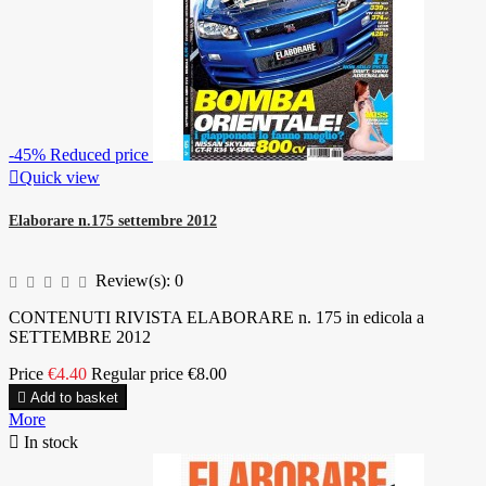
-45%
Reduced price

Quick view
Elaborare n.175 settembre 2012
Review(s):
0
CONTENUTI RIVISTA ELABORARE n. 175 in edicola a
SETTEMBRE 2012
Price
€4.40
Regular price
€8.00

Add to basket
More

In stock