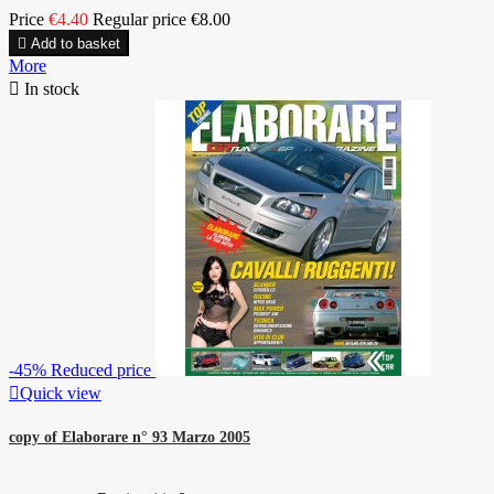
Price
€4.40
Regular price
€8.00

Add to basket
More

In stock
-45%
Reduced price

Quick view
copy of Elaborare n° 93 Marzo 2005