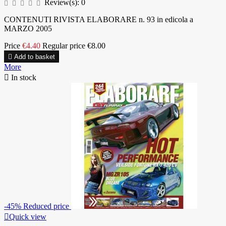
Review(s):
0
CONTENUTI RIVISTA ELABORARE n. 93 in edicola a
MARZO 2005
Price
€4.40
Regular price
€8.00

Add to basket
More

In stock
-45%
Reduced price

Quick view