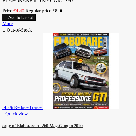
ELABORARE n. 9 MAGGIO 1997
Price
€4.40
Regular price
€8.00

Add to basket
More

Out-of-Stock
-45%
Reduced price

Quick view
copy of Elaborare n° 260 Mag-Giugno 2020