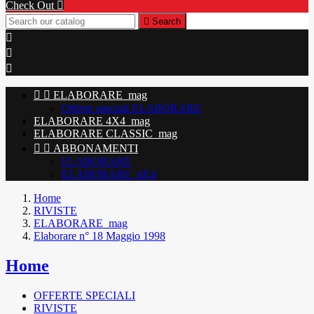
Check Out


Search





ELABORARE_mag
Offerte speciali ELABORARE
ELABORARE 4X4_mag
ELABORARE CLASSIC_mag


ABBONAMENTI
ELABORARE
ELABORARE_4X4
Home
RIVISTE
ELABORARE_mag
Elaborare n° 18 Maggio 1998
Home
OFFERTE SPECIALI
RIVISTE