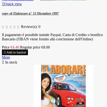

Quick view
copy of Elaborare n° 13 Dicembre 1997
Review(s):
0
Il pagamento è possibile tramite Paypal, Carta di Credito o bonifico
Bancario (l'IBAN viene fornito alla conclusione dell'Ordine)
Price
€4.40
Regular price
€8.00

Add to basket
More

In stock