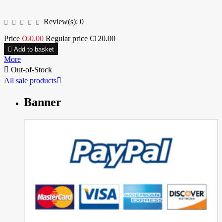
Review(s):
0
Price
€60.00
Regular price
€120.00

Add to basket
More

Out-of-Stock
All sale products

Banner