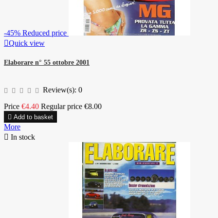
-45%
Reduced price

Quick view
Elaborare n° 55 ottobre 2001
Review(s):
0
Price
€4.40
Regular price
€8.00

Add to basket
More

In stock