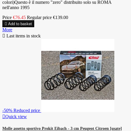
colori)Questo è il numero "zero" distribuito solo su ROMA
nell'anno 1995
Price
€76.45
Regular price
€139.00

Add to basket
More

Last items in stock
-50%
Reduced price

Quick view
Molle assetto sportivo Prokit Eibach - 3 cm Peugeot Citroen [usate]