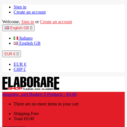
Sign in
Create an account
Welcome,
Sign in
or
Create an account
English GB

Italiano
English GB
EUR €

EUR €
GBP £
shopping_cart
Basket:
0
Products - €0.00
There are no more items in your cart
Shipping
Free
Total
€0.00