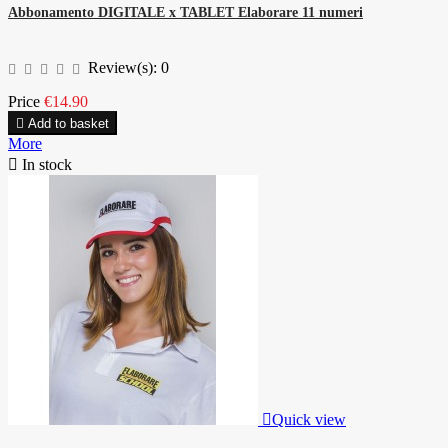
Abbonamento DIGITALE x TABLET Elaborare 11 numeri
Review(s):
0
Price
€14.90

Add to basket
More

In stock

Quick view