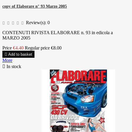
copy of Elaborare n° 93 Marzo 2005
Review(s):
0
CONTENUTI RIVISTA ELABORARE n. 93 in edicola a
MARZO 2005
Price
€4.40
Regular price
€8.00

Add to basket
More

In stock