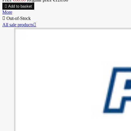

Add to basket
More

Out-of-Stock
All sale products
