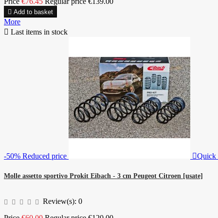
Price
€76.45
Regular price
€139.00

Add to basket
More

Last items in stock
-50%
Reduced price

Quick
Molle assetto sportivo Prokit Eibach - 3 cm Peugeot Citroen [usate]
Review(s):
0
Price
€60.00
Regular price
€120.00