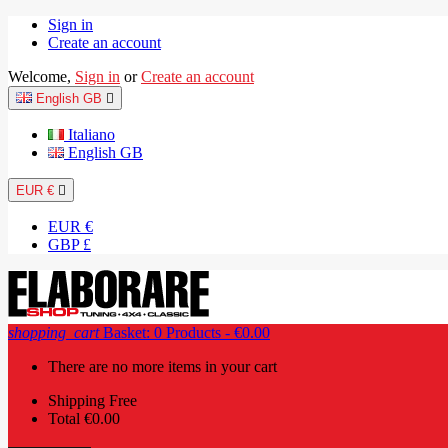
Sign in
Create an account
Welcome,
Sign in
or
Create an account
English GB

Italiano
English GB
EUR €

EUR €
GBP £
shopping_cart
Basket:
0
Products - €0.00
There are no more items in your cart
Shipping
Free
Total
€0.00