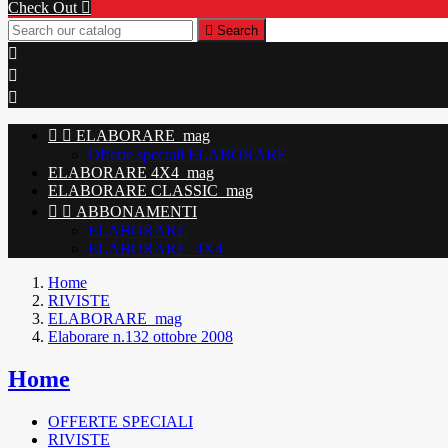
Check Out


Search





ELABORARE_mag
Offerte speciali ELABORARE
ELABORARE 4X4_mag
ELABORARE CLASSIC_mag


ABBONAMENTI
ELABORARE
ELABORARE_4X4
Home
RIVISTE
ELABORARE_mag
Elaborare n.132 ottobre 2008
Home
OFFERTE SPECIALI
RIVISTE