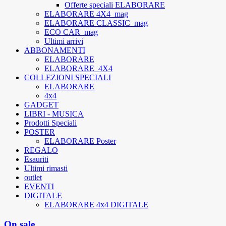
Offerte speciali ELABORARE
ELABORARE 4X4_mag
ELABORARE CLASSIC_mag
ECO CAR_mag
Ultimi arrivi
ABBONAMENTI
ELABORARE
ELABORARE_4X4
COLLEZIONI SPECIALI
ELABORARE
4x4
GADGET
LIBRI - MUSICA
Prodotti Speciali
POSTER
ELABORARE Poster
REGALO
Esauriti
Ultimi rimasti
outlet
EVENTI
DIGITALE
ELABORARE 4x4 DIGITALE
On sale