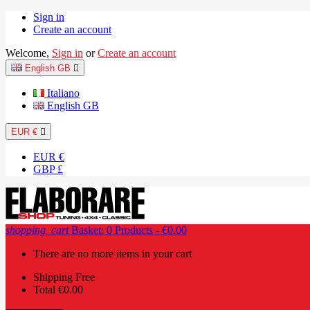
Sign in
Create an account
Welcome,
Sign in
or
Create an account
English GB

Italiano
English GB
EUR €

EUR €
GBP £
shopping_cart
Basket:
0
Products - €0.00
There are no more items in your cart
Shipping
Free
Total
€0.00