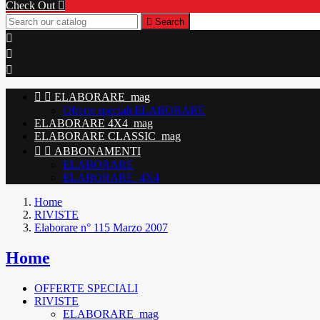
Check Out


Search





ELABORARE_mag
Offerte speciali ELABORARE
ELABORARE 4X4_mag
ELABORARE CLASSIC_mag


ABBONAMENTI
ELABORARE
ELABORARE_4X4
Home
RIVISTE
Elaborare n° 115 Marzo 2007
Home
OFFERTE SPECIALI
RIVISTE
ELABORARE_mag