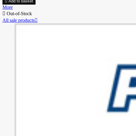

Add to basket
More

Out-of-Stock
All sale products
