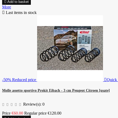

Add to basket
More

Last items in stock
-50%
Reduced price

Quick
Molle assetto sportivo Prokit Eibach - 3 cm Peugeot Citroen [usate]
Review(s):
0
Price
€60.00
Regular price
€120.00