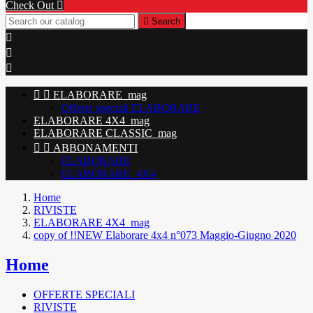
Check Out


Search





ELABORARE_mag
Offerte speciali ELABORARE
ELABORARE 4X4_mag
ELABORARE CLASSIC_mag


ABBONAMENTI
ELABORARE
ELABORARE_4X4
Home
RIVISTE
ELABORARE 4X4_mag
copy of !!NEW Elaborare 4x4 n°073 Maggio-Giugno 2020
Home
OFFERTE SPECIALI
RIVISTE