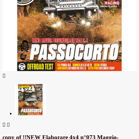



copy of !!NEW Elaborare 4x4 n°073 Maggio-