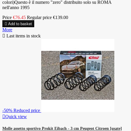
colori)Questo è il numero "zero" distribuito solo su ROMA
nell'anno 1995
Price
€76.45
Regular price
€139.00

Add to basket
More

Last items in stock
-50%
Reduced price

Quick view
Molle assetto sportivo Prokit Eibach - 3 cm Peugeot Citroen [usate]