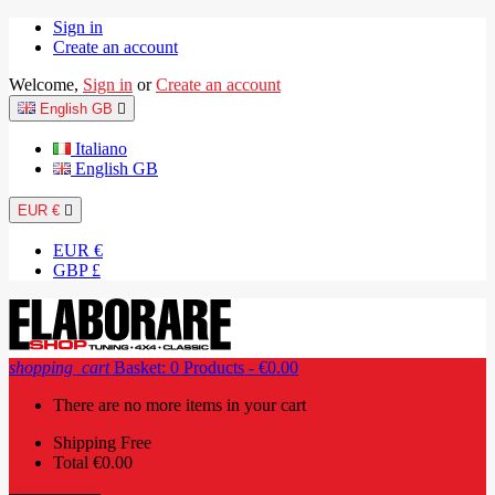
Sign in
Create an account
Welcome,
Sign in
or
Create an account
English GB

Italiano
English GB
EUR €

EUR €
GBP £
shopping_cart
Basket:
0
Products - €0.00
There are no more items in your cart
Shipping
Free
Total
€0.00