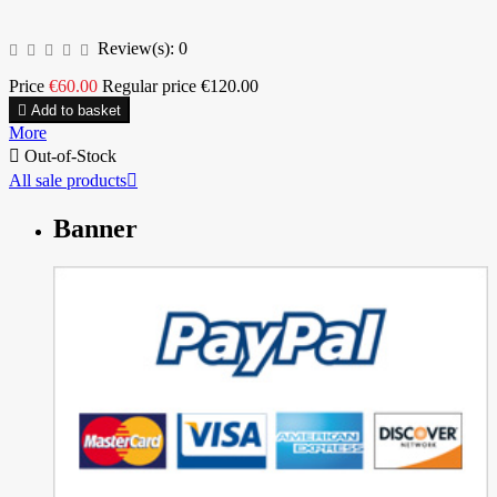
Review(s):
0
Price
€60.00
Regular price
€120.00

Add to basket
More

Out-of-Stock
All sale products

Banner