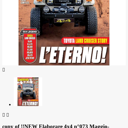



copy of !!NEW Elaborare 4x4 n°073 Maggio-