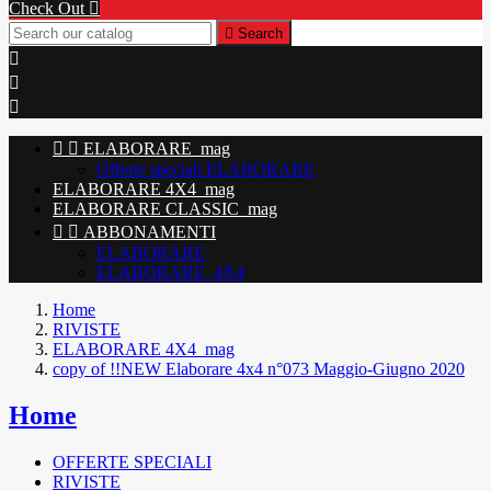
Check Out


Search





ELABORARE_mag
Offerte speciali ELABORARE
ELABORARE 4X4_mag
ELABORARE CLASSIC_mag


ABBONAMENTI
ELABORARE
ELABORARE_4X4
Home
RIVISTE
ELABORARE 4X4_mag
copy of !!NEW Elaborare 4x4 n°073 Maggio-Giugno 2020
Home
OFFERTE SPECIALI
RIVISTE