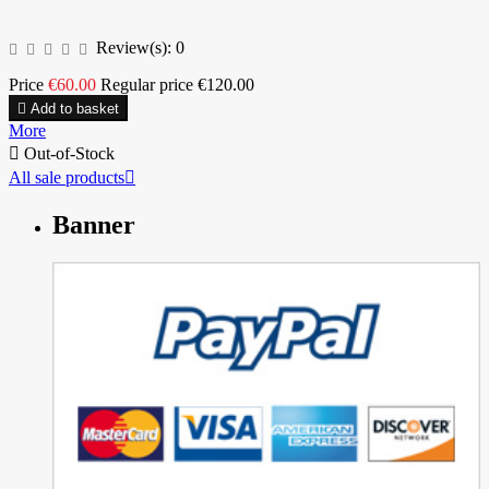
Review(s):
0
Price
€60.00
Regular price
€120.00

Add to basket
More

Out-of-Stock
All sale products

Banner