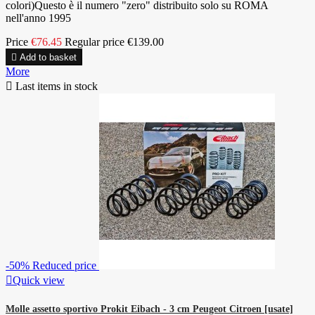
colori)Questo è il numero "zero" distribuito solo su ROMA
nell'anno 1995
Price
€76.45
Regular price
€139.00

Add to basket
More

Last items in stock
-50%
Reduced price

Quick view
Molle assetto sportivo Prokit Eibach - 3 cm Peugeot Citroen [usate]