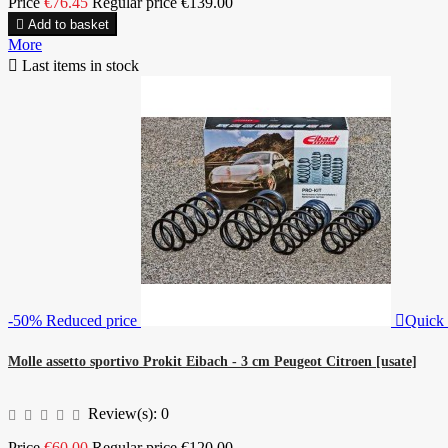
Price
€76.45
Regular price
€139.00

Add to basket
More

Last items in stock
-50%
Reduced price

Quick
Molle assetto sportivo Prokit Eibach - 3 cm Peugeot Citroen [usate]
Review(s):
0
Price
€60.00
Regular price
€120.00