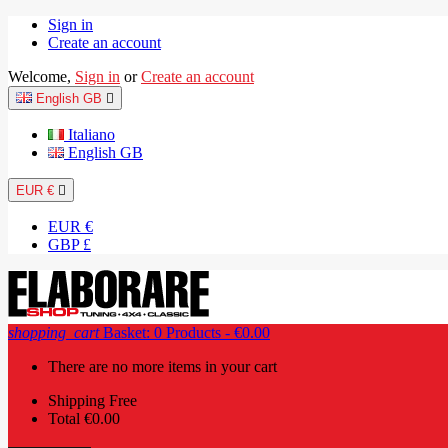
Sign in
Create an account
Welcome,
Sign in
or
Create an account
English GB

Italiano
English GB
EUR €

EUR €
GBP £
shopping_cart
Basket:
0
Products - €0.00
There are no more items in your cart
Shipping
Free
Total
€0.00