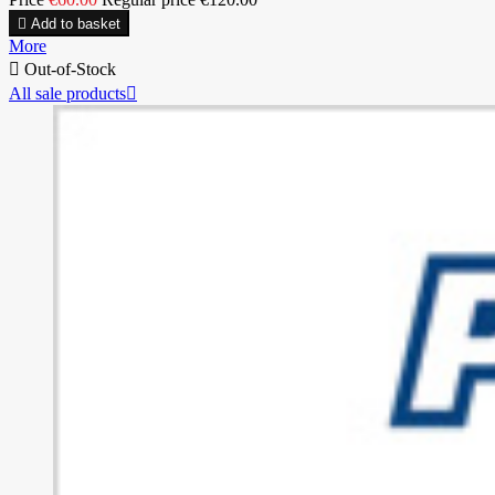

Add to basket
More

Out-of-Stock
All sale products
