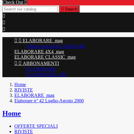
Check Out


Search





ELABORARE_mag
Offerte speciali ELABORARE
ELABORARE 4X4_mag
ELABORARE CLASSIC_mag


ABBONAMENTI
ELABORARE
ELABORARE_4X4
Home
RIVISTE
ELABORARE_mag
Elaborare n° 42 Luglio-Agosto 2000
Home
OFFERTE SPECIALI
RIVISTE