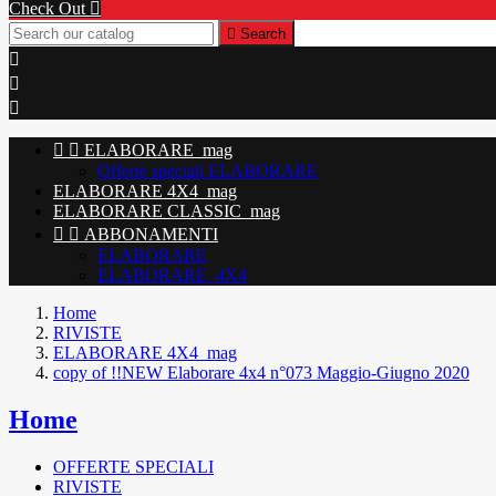
Check Out


Search





ELABORARE_mag
Offerte speciali ELABORARE
ELABORARE 4X4_mag
ELABORARE CLASSIC_mag


ABBONAMENTI
ELABORARE
ELABORARE_4X4
Home
RIVISTE
ELABORARE 4X4_mag
copy of !!NEW Elaborare 4x4 n°073 Maggio-Giugno 2020
Home
OFFERTE SPECIALI
RIVISTE