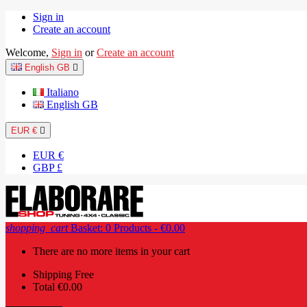
Sign in
Create an account
Welcome,
Sign in
or
Create an account
English GB

Italiano
English GB
EUR €

EUR €
GBP £
shopping_cart
Basket:
0
Products - €0.00
There are no more items in your cart
Shipping
Free
Total
€0.00