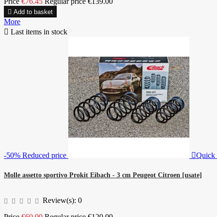
Price
€76.45
Regular price
€139.00

Add to basket
More

Last items in stock
-50%
Reduced price

Quick
Molle assetto sportivo Prokit Eibach - 3 cm Peugeot Citroen [usate]
Review(s):
0
Price
€60.00
Regular price
€120.00