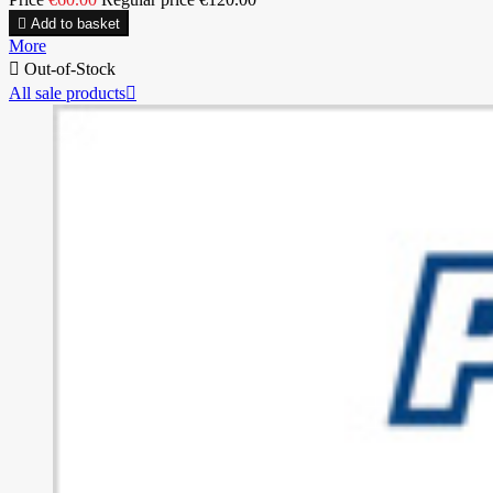

Add to basket
More

Out-of-Stock
All sale products
